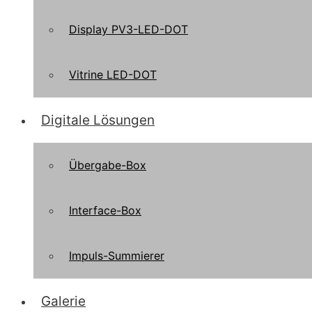
Display PV3-LED-DOT
Vitrine LED-DOT
Digitale Lösungen
Übergabe-Box
Interface-Box
Impuls-Summierer
Galerie