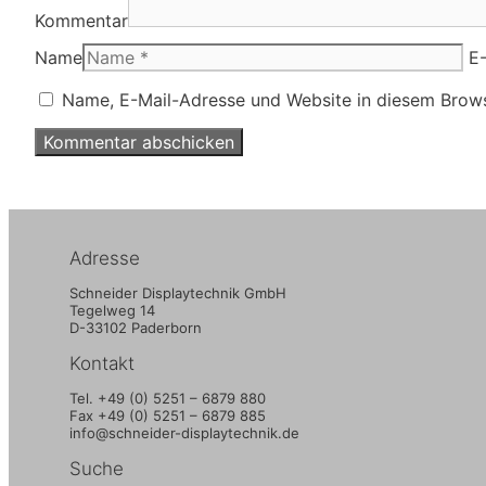
Kommentar
Name
E-
Name, E-Mail-Adresse und Website in diesem Brow
Adresse
Schneider Displaytechnik GmbH
Tegelweg 14
D-33102 Paderborn
Kontakt
Tel. +49 (0) 5251 – 6879 880
Fax +49 (0) 5251 – 6879 885
info@schneider-displaytechnik.de
Suche