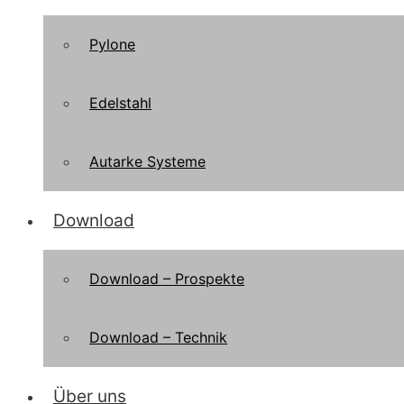
Pylone
Edelstahl
Autarke Systeme
Download
Download – Prospekte
Download – Technik
Über uns